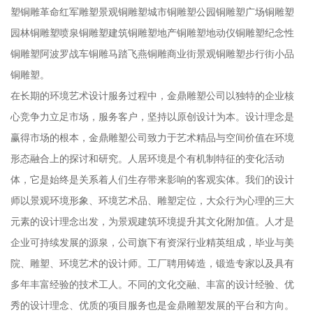
塑铜雕革命红军雕塑景观铜雕塑城市铜雕塑公园铜雕塑广场铜雕塑
园林铜雕塑喷泉铜雕塑建筑铜雕塑地产铜雕塑地动仪铜雕塑纪念性
铜雕塑阿波罗战车铜雕马踏飞燕铜雕商业街景观铜雕塑步行街小品
铜雕塑。
在长期的环境艺术设计服务过程中，金鼎雕塑公司以独特的企业核
心竞争力立足市场，服务客户，坚持以原创设计为本。设计理念是
赢得市场的根本，金鼎雕塑公司致力于艺术精品与空间价值在环境
形态融合上的探讨和研究。人居环境是个有机制特征的变化活动
体，它是始终是关系着人们生存带来影响的客观实体。我们的设计
师以景观环境形象、环境艺术品、雕塑定位，大众行为心理的三大
元素的设计理念出发，为景观建筑环境提升其文化附加值。人才是
企业可持续发展的源泉，公司旗下有资深行业精英组成，毕业与美
院、雕塑、环境艺术的设计师。工厂聘用铸造，锻造专家以及具有
多年丰富经验的技术工人。不同的文化交融、丰富的设计经验、优
秀的设计理念、优质的项目服务也是金鼎雕塑发展的平台和方向。