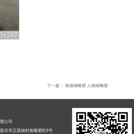
下一篇：
海瑞铜雕塑 人物铜雕塑
雕塑公司
新乐市正莫镇村南雕塑区9号